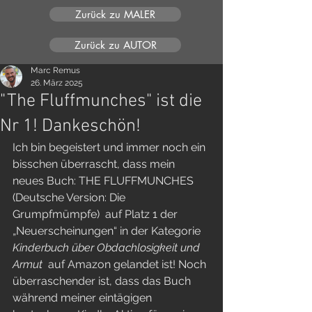
Zurück zu MALER
Zurück zu AUTOR
Marc Remus
26. März 2025
"The Fluffmunches" ist die
Nr 1! Dankeschön!
Ich bin begeistert und immer noch ein 
bisschen überrascht, dass mein 
neues Buch: THE FLUFFMUNCHES 
(Deutsche Version: Die 
Grumpfmümpfe)  auf Platz 1 der 
„Neuerscheinungen“ in der Kategorie 
Kinderbuch über Obdachlosigkeit und 
Armut 
 auf Amazon gelandet ist! Noch 
überraschender ist, dass das Buch 
während meiner eintägigen 