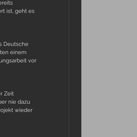
ereits 
iert ist, geht es 
s Deutsche 
hten einem 
ungsarbeit vor 
 Zeit 
er nie dazu 
ojekt wieder 