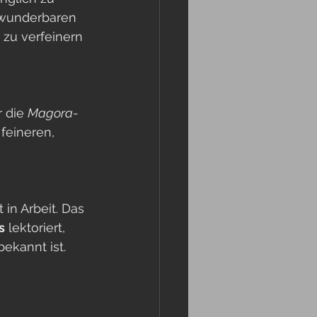
 wunderbaren 
h zu verfeinern 
 die 
Magora
-
feineren, 
st in Arbeit. Das 
s
 lektoriert, 
bekannt ist. 