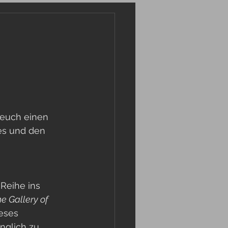
 euch einen 
res und den 
-Reihe ins 
e Gallery of 
eses 
glich zu 