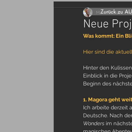
Zurück zu A
Marc Remus
1. Au
Neue Proj
Was kommt: Ein Bli
Hier sind die aktue
Hinter den Kulissen
Einblick in die Pro
Beginn des nächste
1. Magora geht wei
Ich arbeite derzeit
Deutsche. Nach der
Wonders
 im nächste
magischen Abenteu