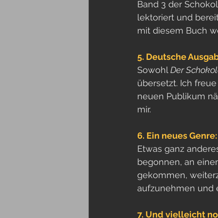
Band 3 der Schokol
lektoriert und bere
mit diesem Buch we
5. Deutsche Ausga
Sowohl 
Der Schoko
übersetzt. Ich fre
neuen Publikum näh
mir.
6. Ein neues Genre:
Etwas ganz anderes 
begonnen, an einem
gekommen, weiterzum
aufzunehmen und e
7. Und vielleicht 