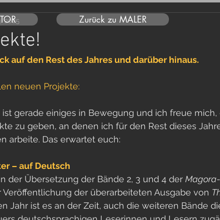
UTOR
Zurück zu MALER
g. 2025
ekte!
ck auf den Rest des Jahres und darüber hinaus. 
llen neuen Projekte:
 ist gerade einiges in Bewegung und ich freue mich,
jekte zu geben, an denen ich für den Rest dieses Jah
n arbeite. Das erwartet euch:
ter – auf Deutsch
 an der Übersetzung der Bände 2, 3 und 4 der 
Magora
 Veröffentlichung der überarbeiteten Ausgabe von 
Th
n Jahr ist es an der Zeit, auch die weiteren Bände di
ers deutschsprachigen Leserinnen und Lesern zugän