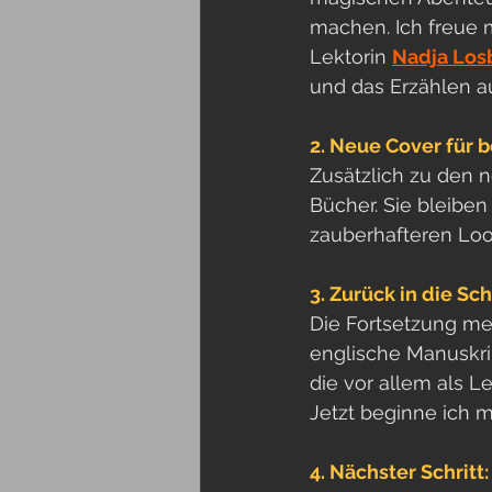
machen. Ich freue 
Lektorin 
Nadja Lo
und das Erzählen a
2. Neue Cover für 
Zusätzlich zu den 
Bücher. Sie bleiben
zauberhafteren Loo
3. Zurück in die Sc
Die Fortsetzung me
englische Manuskri
die vor allem als Le
Jetzt beginne ich mi
4. Nächster Schritt: