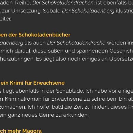
aden-Reihe, 
Der Schokoladendrachen
, ist ebenfalls b
it zur Umsetzung. Sobald 
Der Schokoladenberg
 illustr
iter.
ben der Schokoladenbücher
ladenberg 
als auch 
Der Schokoladendrache
 werden in
ue mich darauf, diese süßen und spannenden Geschic
erzubringen. Es liegt also noch einiges an Übersetz
 ein Krimi für Erwachsene
liegt ebenfalls in der Schublade. Ich habe vor einiger
 Kriminalroman für Erwachsene zu schreiben, bin ab
achen. Ich hoffe, bald die Zeit zu finden, dieses Pr
in ganz neues Genre zu erkunden.
noch mehr Magora