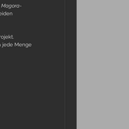
 
Magora
-
eiden 
ojekt.
ch jede Menge 