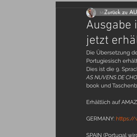
Zurück zu A
Marc Remus
1. Mä
Ausgabe i
jetzt erhäl
Die Übersetzung de
Portugiesisch erhäl
Dies ist die 9. Spra
AS NUVENS DE CH
book und Taschenbu
Erhältlich auf AMA
GERMANY: 
https:
SPAIN (Portugal wir