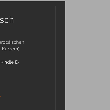
isch
uropäischen 
r Kurzem). 
 Kindle E-
3